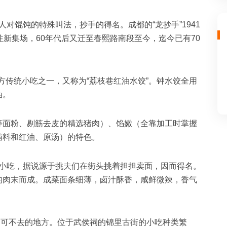
人对馄饨的特殊叫法，抄手的得名。成都的“龙抄手”1941
往新集场，60年代后又迁至春熙路南段至今，迄今已有70
方传统小吃之一，又称为“荔枝巷红油水饺”。钟水饺全用
油。
上等面粉、剔筋去皮的精选猪肉）、馅嫩（全靠加工时掌握
辅料和红油、原汤）的特色。
食小吃，据说源于挑夫们在街头挑着担担卖面，因而得名。
的肉末而成。成菜面条细薄，卤汁酥香，咸鲜微辣，香气
不可不去的地方。位于武侯祠的锦里古街的小吃种类繁