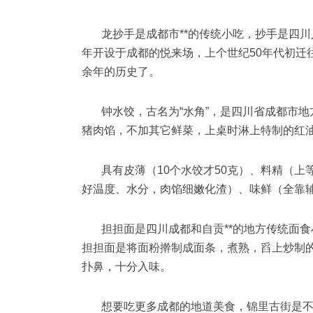
龙抄手是成都市**的传统小吃，抄手是四川
年开设于成都的悦来场，上个世纪50年代初迁
余年的历史了。
钟水饺，古名为“水角”，是四川省成都市地
猪肉馅，不加其它鲜菜，上桌时淋上特制的红
具有皮薄（10个水饺才50克）、料精（
好温度、水分，肉馅细嫩化渣）、味鲜（全靠
担担面是四川成都和自贡**的地方传统面
担担面是将面粉擀制成面条，煮熟，舀上炒制
扑鼻，十分入味。
想要吃更多成都的地道美食，锦里古街是