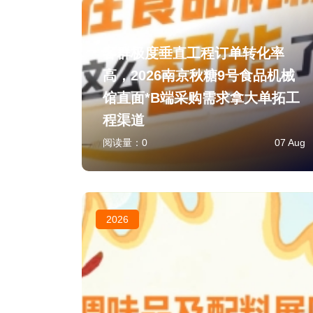
客群极度垂直工程订单转化率
高，2026南京秋糖9号食品机械
馆直面*B端采购需求拿大单拓工
程渠道
阅读量：
0
07 Aug
2026