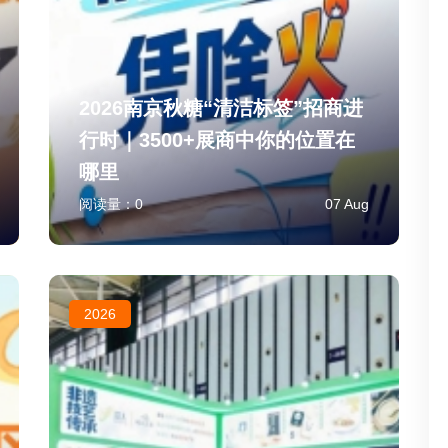
2026南京秋糖“清洁标签”招商进
行时｜3500+展商中你的位置在
哪里
阅读量：
0
07 Aug
2026