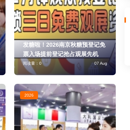
发糖啦！2026南京秋糖预登记免
票入场提前登记抢占观展先机
阅读量：
0
07 Aug
2026