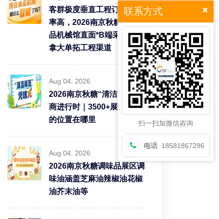
客群极度垂直工程订单转化
联系方式
率高，2026南京秋糖9号食
品机械馆直面*B端采购需求
拿大单拓工程渠道
Aug 04, 2026
2026南京秋糖“清洁标签”招
商进行时｜3500+展商中你
的位置在哪里
扫一扫加微信咨询
电话
18581867296
Aug 04, 2026
2026南京秋糖调味品展区调
味油涵盖芝麻油辣椒油花椒
油芥末油等