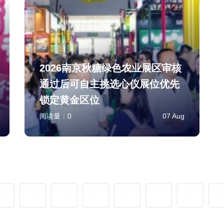
2026南京秋糖绿色农业展区审核
通过后可自主挑选心仪展位优先
锁定黄金区位
阅读量：
0
07 Aug
2
3
4
5
6
7
8
9