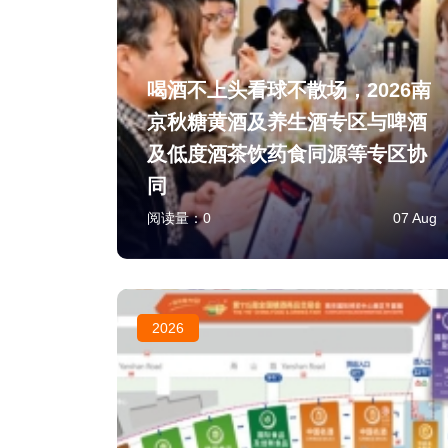
喝酒不上头看球不散场，2026南
京秋糖黄酒及养生酒专区与啤酒
及低度酒茶饮药食同源等专区协
同
阅读量：
0
07 Aug
2026