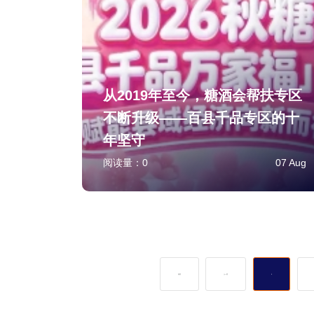
从2019年至今，糖酒会帮扶专区
不断升级——百县千品专区的十
年坚守
阅读量：
0
07 Aug
首页
上一页
1