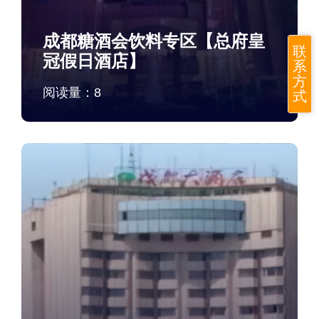
成都糖酒会饮料专区【总府皇
联
冠假日酒店】
系
方
阅读量：
8
式