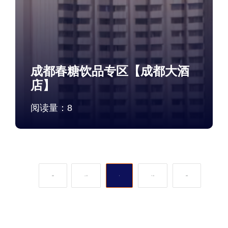
成都春糖饮品专区【成都大酒
店】
阅读量：
8
首页
上一页
1
下一页
末页