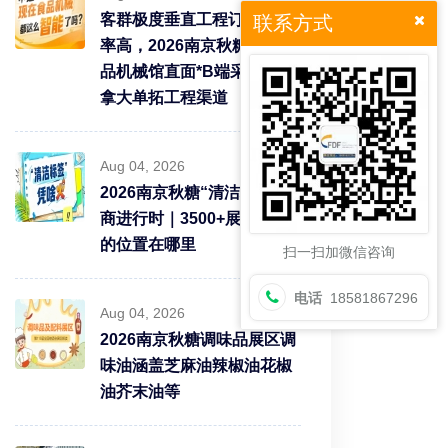
客群极度垂直工程订单转化
联系方式
率高，2026南京秋糖9号食
品机械馆直面*B端采购需求
拿大单拓工程渠道
Aug 04, 2026
2026南京秋糖“清洁标签”招
商进行时｜3500+展商中你
的位置在哪里
扫一扫加微信咨询
电话
18581867296
Aug 04, 2026
2026南京秋糖调味品展区调
味油涵盖芝麻油辣椒油花椒
油芥末油等