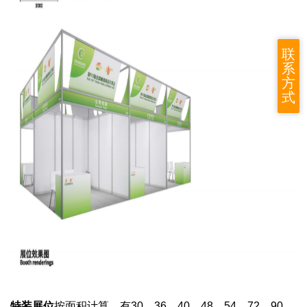
联
系
方
式
特装展位
按面积计算，有30、36、40、48、54
、
72
、90
、