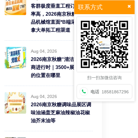
客群极度垂直工程订单转化
联系方式
率高，2026南京秋糖9号食
品机械馆直面*B端采购需求
拿大单拓工程渠道
Aug 04, 2026
2026南京秋糖“清洁标签”招
商进行时｜3500+展商中你
的位置在哪里
扫一扫加微信咨询
电话
18581867296
Aug 04, 2026
2026南京秋糖调味品展区调
味油涵盖芝麻油辣椒油花椒
油芥末油等