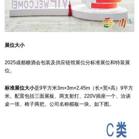
展位大小
2025成都糖酒会
包装及供应链馆
展位分标准展位和特装展
位。
标准展位
大小
是9平方米
3m×3m×2.45m（长×宽×高）9平方
米。配置包括三面展板、两支射灯、220V插座一个、洽谈
桌一张、椅子两把、公司名称楣板一块。如下图。