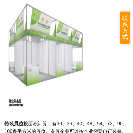
联
系
方
式
特装展位
按面积计算，有30、36、40、48、54
、
72
、90
、
100多
平方米的展位。
参展企业
可以按企业需要自行装修。