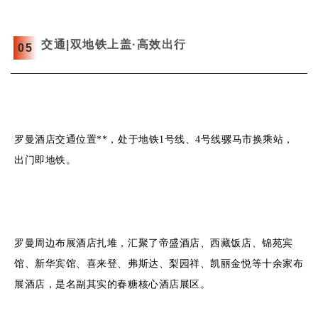
交通|双地铁上盖·高效出行
0
5
罗曼酒店交通位置**，处于地铁1号线、4号线骡马市换乘站，
出门即地铁。
罗曼周边布展酒店扎堆，汇聚了帝盛酒店、西藏饭店、锦苑宾
馆、新华宾馆、喜来登、弗斯达、梨园祥、凯丽金悦等十余家布
展酒店，是名副其实的春糖核心酒店展区。