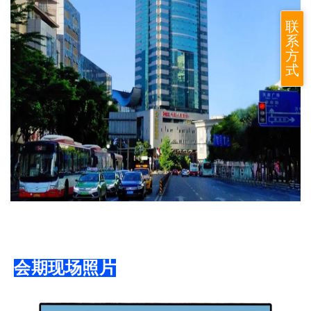
联
系
方
式
会期现场照片