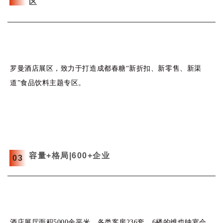
区
罗曼酒店展区，致力于打造成都春糖“新折扣、新零售、新渠
道”食品饮料主题专区。
容量+格局|600+企业
0
3
酒店展厅面积5000余平米，各类客房236套。6楼的维也纳宴会