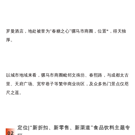
罗曼酒店，地处被誉为“春糖之心”骡马市商圈，位置*，得天独
厚。
以城市地域来看，骡马市商圈毗邻
文殊坊
、春熙路，与成都太古
里、天府广场、宽窄巷子等繁华商业街区，及众多热门景点仅咫
尺之遥。
定位|“新折扣、新零售、新渠道”食品饮料主题专
0
2