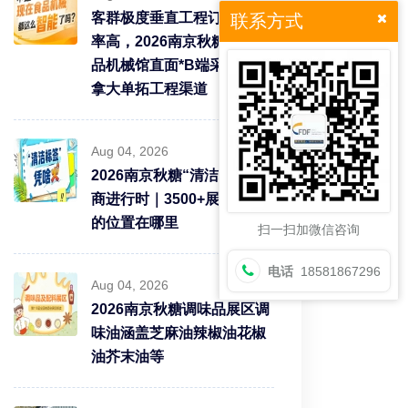
客群极度垂直工程订单转化
联系方式
率高，2026南京秋糖9号食
品机械馆直面*B端采购需求
拿大单拓工程渠道
Aug 04, 2026
2026南京秋糖“清洁标签”招
商进行时｜3500+展商中你
的位置在哪里
扫一扫加微信咨询
电话
18581867296
Aug 04, 2026
2026南京秋糖调味品展区调
味油涵盖芝麻油辣椒油花椒
油芥末油等