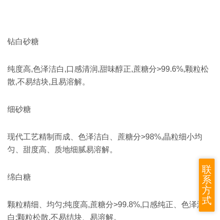
钻白砂糖
纯度高,色泽洁白,口感清润,甜味醇正,蔗糖分>99.6%,颗粒松
散,不易结块,且易溶解。
细砂糖
现代工艺精制而成、色泽洁白、蔗糖分>98%,晶粒细小均
匀、甜度高、质地细腻易溶解。
联
绵白糖
系
方
式
颗粒精细、均匀;纯度高,蔗糖分>99.8%,口感纯正、色泽洁
白;颗粒松散,不易结块、易溶解。