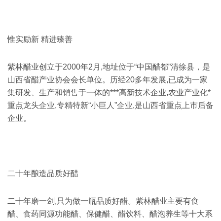
惟实励新 精进臻善
紫林醋业创立于2000年2月,地址位于“中国醋都”清徐县，是
山西省醋产业协会会长单位。历经20多年发展,已成为一家
集研发、生产和销售于一体的***高新技术企业,农业产业化*
重点龙头企业,专精特新“小巨人”企业,是山西省重点上市后备
企业。
二十年酿造品质好醋
二十年磨一剑,只为做一瓶品质好醋。紫林醋业主要有食
醋、食药同源功能醋、保健醋、醋饮料、醋泡养生等十大系