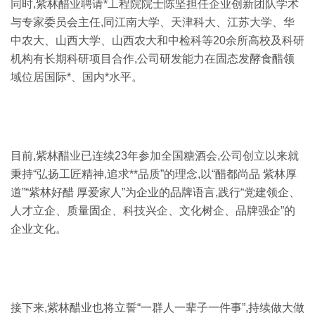
同时,紫林醋业聘请*工程院院士陈坚担任企业创新团队学术
与专家委员会主任,同江南大学、天津科大、江苏大学、华
中农大、山西大学、山西农大和中检科等20余所高校及科研
机构有长期科研项目合作,公司研发能力在固态发酵食醋领
域位居国际*、国内*水平。
目前,紫林醋业已连续23年参加全国糖酒会,公司创立以来就
秉持“弘扬工匠精神,追求**品质”的理念,以“醋都尚品 紫林厚
道”“紫林好醋 厚爱家人”为企业的品牌语言,践行“党建领企、
人才立企、质量固企、科技兴企、文化树企、品牌强企”的
企业文化。
接下来,紫林醋业也将立誓“一群人一辈子一件事”,持续做大做