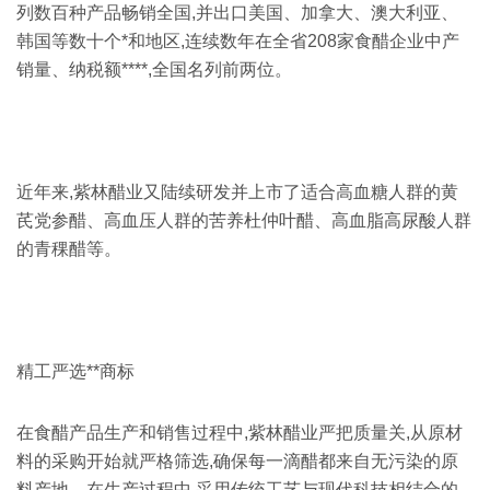
列数百种产品畅销全国,并出口美国、加拿大、澳大利亚、
韩国等数十个*和地区,连续数年在全省208家食醋企业中产
销量、纳税额****,全国名列前两位。
近年来,紫林醋业又陆续研发并上市了适合高血糖人群的黄
芪党参醋、高血压人群的苦养杜仲叶醋、高血脂高尿酸人群
的青稞醋等。
精工严选**商标
在食醋产品生产和销售过程中,紫林醋业严把质量关,从原材
料的采购开始就严格筛选,确保每一滴醋都来自无污染的原
料产地。在生产过程中,采用传统工艺与现代科技相结合的