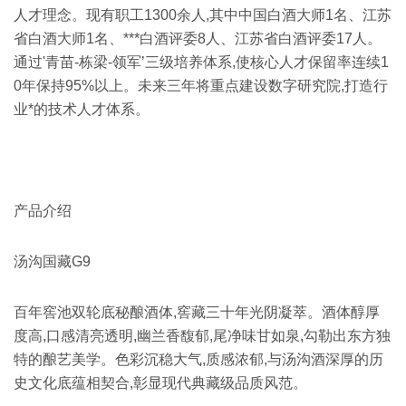
人才理念。现有职工1300余人,其中中国白酒大师1名、江苏
省白酒大师1名、***白酒评委8人、江苏省白酒评委17人。
通过'青苗-栋梁-领军’三级培养体系,使核心人才保留率连续1
0年保持95%以上。未来三年将重点建设数字研究院,打造行
业*的技术人才体系。
产品介绍
汤沟国藏G9
百年窖池双轮底秘酿酒体,窖藏三十年光阴凝萃。酒体醇厚
度高,口感清亮透明,幽兰香馥郁,尾净味甘如泉,勾勒出东方独
特的酿艺美学。色彩沉稳大气,质感浓郁,与汤沟酒深厚的历
史文化底蕴相契合,彰显现代典藏级品质风范。