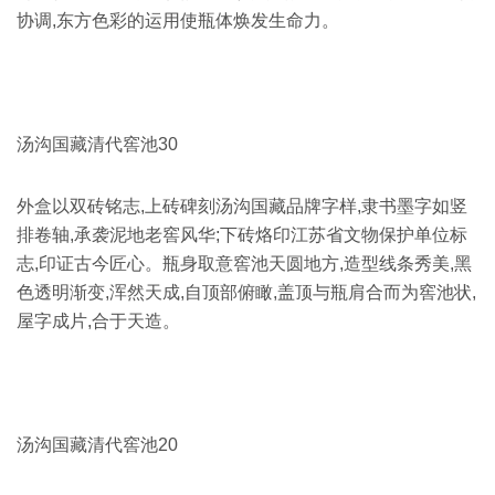
协调,东方色彩的运用使瓶体焕发生命力。
汤沟国藏清代窖池30
外盒以双砖铭志,上砖碑刻汤沟国藏品牌字样,隶书墨字如竖
排卷轴,承袭泥地老窖风华;下砖烙印江苏省文物保护单位标
志,印证古今匠心。瓶身取意窖池天圆地方,造型线条秀美,黑
色透明渐变,浑然天成,自顶部俯瞰,盖顶与瓶肩合而为窖池状,
屋字成片,合于天造。
汤沟国藏清代窖池20