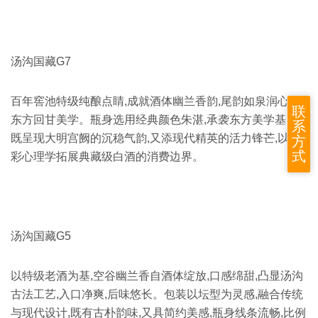
汤沟国藏G7
百年窖池特级纯酿点睛,成就酒体幽兰香韵,尾韵如泉润心,**
联
东方回甘美学。瓶身选用经典颜色朱湛,承袭东方美学基因,
系
既呈现大明宫阙的沉稳气韵,又添现代精英的活力锋芒,以色
方
式
彩心理学拓展典藏级白酒的消费边界。
汤沟国藏G5
以特级老酒为基,空谷幽兰香自酒体绽放,口感绵甜,凸显汤沟
古法工艺,入口净爽,后味悠长。包装以坛型为灵感,融合传统
与现代设计,既有古朴韵味,又具简约美感,瓶身线条流畅,比例