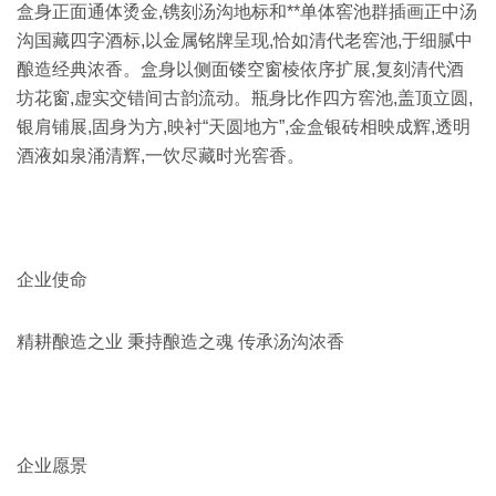
盒身正面通体烫金,镌刻汤沟地标和**单体窖池群插画正中汤
沟国藏四字酒标,以金属铭牌呈现,恰如清代老窖池,于细腻中
酿造经典浓香。盒身以侧面镂空窗棱依序扩展,复刻清代酒
坊花窗,虚实交错间古韵流动。瓶身比作四方窖池,盖顶立圆,
银肩铺展,固身为方,映衬“天圆地方”,金盒银砖相映成辉,透明
酒液如泉涌清辉,一饮尽藏时光窖香。
企业使命
精耕酿造之业 秉持酿造之魂 传承汤沟浓香
企业愿景