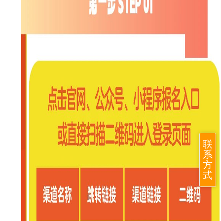
联
系
方
式