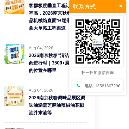
客群极度垂直工程订单转化
联系方式
率高，2026南京秋糖9号食
品机械馆直面*B端采购需求
拿大单拓工程渠道
Aug 04, 2026
2026南京秋糖“清洁标签”招
商进行时｜3500+展商中你
的位置在哪里
扫一扫加微信咨询
电话
18581867296
Aug 04, 2026
2026南京秋糖调味品展区调
味油涵盖芝麻油辣椒油花椒
油芥末油等