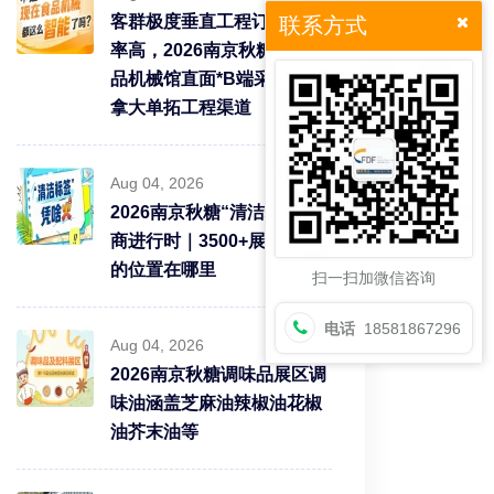
客群极度垂直工程订单转化
联系方式
率高，2026南京秋糖9号食
品机械馆直面*B端采购需求
拿大单拓工程渠道
Aug 04, 2026
2026南京秋糖“清洁标签”招
商进行时｜3500+展商中你
的位置在哪里
扫一扫加微信咨询
电话
18581867296
Aug 04, 2026
2026南京秋糖调味品展区调
味油涵盖芝麻油辣椒油花椒
油芥末油等