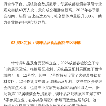
流合作平台。
据组委会数据显示，每届成都糖酒会吸引专业
观众突破
40
万人次，意向成交额屡创新高。
2025
年春季展
会期间，新品*占比高达
35%
，社交媒体声量提升
300%
，助
力企业快速把握市场趋势。
02 展区定位：调味品及食品配料专区详解
针对调味品及食品配料企业，2026成都春糖设立了专
门的展示区域。根据展区规划，调味品及配料展区位于西博
城的7、8、12号馆。
其中，
7
号馆特别设置了火锅及餐饮食
材专区，
12
号馆则集中展示调味品及配料。
这些展区是糖酒
会的重点区域，也是专业买家光顾频率*高的区域之一。
据
此前第
112
届糖酒会数据显示，调味品及配料展区汇聚了
97
6
家参展企业，在各类别展区中参展商数量位居前列。
这一