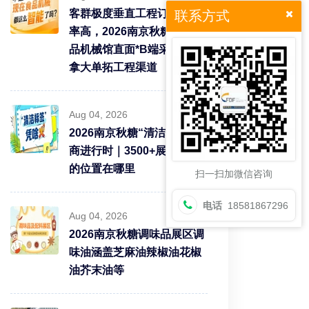
客群极度垂直工程订单转化
联系方式
率高，2026南京秋糖9号食
品机械馆直面*B端采购需求
拿大单拓工程渠道
Aug 04, 2026
2026南京秋糖“清洁标签”招
商进行时｜3500+展商中你
的位置在哪里
扫一扫加微信咨询
电话
18581867296
Aug 04, 2026
2026南京秋糖调味品展区调
味油涵盖芝麻油辣椒油花椒
油芥末油等