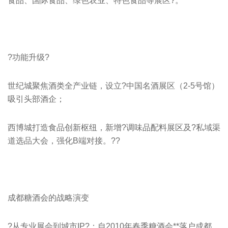
食品、国际食品、绿色农业、特色食品等展区?。
?功能升级?
世纪城聚焦酒类全产业链，设立?中国名酒展区（2-5号馆）
吸引头部酒企；
西博城打造食品创新枢纽，新增?调味品配料展区及?私域渠
道选品大会，强化B端对接。??
成都糖酒会
的战略演变
?从专业展会到城市IP?：自2010年春季糖酒会**落户成都