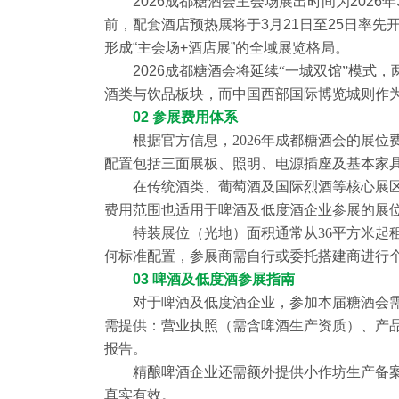
2026成都糖酒会主会场展出时间为2026年
前，配套酒店预热展将于3月21日至25日率
形成“主会场+酒店展”的全域展览格局。
2026成都糖酒会
将延续
“一城双馆”模式
酒类与饮品板块，而中国西部国际博览城则作为
02 参展费用体系
根据官方信息，
2026年成都糖酒会的展
配置包括三面展板、照明、电源插座及基本家
在传统酒类、葡萄酒及国际烈酒等核心展
费用范围也适用于啤酒及低度酒企业参展的展
特装展位（光地）面积通常从
36平方米起
何标准配置，参展商需自行或委托搭建商进行
03 啤酒及低度酒参展指南
对于啤酒及低度酒企业，参加本届糖酒会
需提供：营业执照（需含啤酒生产资质）、产
报告。
精酿啤酒企业还需额外提供小作坊生产备
真实有效。