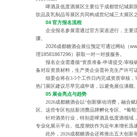
啤酒及低度酒展区主要位于成都世纪城新
饮品及乳制品等展区共同构成世纪城三大展区
04 官方报名流程
企业报名参展需通过官方渠道进行，主要
骤。
2026成都糖酒会展位预定可通过网站（www.
理18581867296）获取一对一对接服务。
报名企业需遵循
“资质准备-申请提交-审
备对应资质材料，生产类企业需补充生产许可
组委会将在
3-5个工作日内完成资质审核
热门展区建议尽早完成申请，以避免展位满额
05 展会亮点与趋势
2026成都糖酒会以
“创新驱动消费，融合赋
区。这些专区包括新消费品牌孵化专区、*葡
针对酒类行业，特别是啤酒及低度酒领域
专业化展示平台。低度潮饮作为近年来增长迅
此外，2026成都糖酒会还将推出五大创