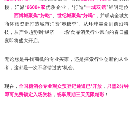
模，汇聚*
6600+家
优质企业，*打造“
一城双馆
”鲜明定位
——
西博城聚焦“好吃”
、
世纪城聚焦“好喝”
，并联动全城文
商体旅资源打造城市消费“春糖季”。从环球美食到前沿科
技，从产业趋势到*经济，一场*食品酒类行业风向的春日盛
宴即将盛大开启。
无论您是寻找商机的专业买家，还是探索行业创新的从业
者，这都是一次不容错过的*机会。
现在，
全国糖酒会专业观众预登记通道已*开放
，
只需2分钟
即可免费锁定入场资格
，
畅享展期三天无限精彩
！