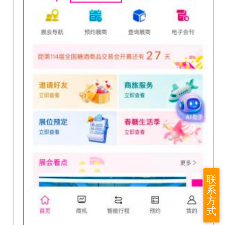
联
系
方
式