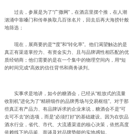
过去，参展是为了“广撒网”，在酒店里摆个推，在人潮
汹涌中靠嗓门和传单换取几百张名片，回去后再大海捞针般
地筛选；
现在，展商要的是“*度”和“转化率”。他们渴望触达的是
真正有渠道掌控力、有资金实力、且与品牌调性相匹配的优
质经销商；他们需要的是在一个集中的物理空间内，用*短
的时间完成*高效的信任背书和商务谈判。
实事求是地讲，如今的糖酒会，已经从“粗放式的流量
收割机”进化为了“精耕细作的品牌秀场与交易枢纽”。对于那
些真正有产品力、有品牌诉求的企业来说，糖酒会不是“可
去可不去”的选项，而是“必须打好”的基础建设。因为在饮品
酒水行业，省代、市代、大流通渠道的核心决策，依然高度
依赖线下的品鉴、面谈及对品牌势能的实地感知。