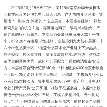
2026年10月15日至17日，第115届南京
秋季全国糖酒
会
将在南京国际博览中心盛大启幕，作为国内食品酒水行业
规模**、影响力*深远的***专业展会，本届盛会延续“一颗
秋
糖
两头甜”的核心主题，再度落地南京，续写展城融合、产
销共赢的行业新篇章。本次
糖酒会
展览总面积达20万平方
米，折合28个标准足球场规模，全新规划九大核心展区与十
六个特色品类专区，*覆盖食品酒水全产业链上下游品类，
展会规模、展区专业性、资源集聚度均实现*升级。依托南
京优越的区位优势、成熟的会展配套与强劲的消费市场活
力，本届糖酒会预计汇聚*40余个*和地区的4000余家参展企
业，吸引25万名以上专业采购商、经销商、零售商及行业从
业者到场对接洽谈，集中展示超30万种行业产品，其中3万
余款创新产品将*公开亮相。相较于往届展会，本届南京秋
糖进一步优化展区分区布局，实现品类精细化、专业化划
分，*匹配不同赛道企业的展示招商需求，搭建起集产品展