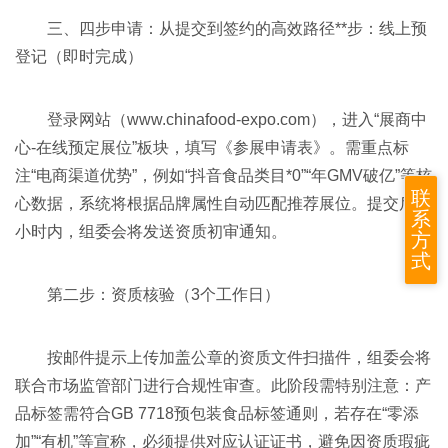
三、四步申请：从提交到签约的高效路径**步：线上预
登记（即时完成）
登录网站（
www.chinafood-expo.com
），进入“展商中
心-在线预定展位”板块，填写《参展申请表》。需重点标
注“电商渠道优势”，例如“抖音食品类目*0”“年GMV破亿”等核
联
心数据，系统将根据品牌属性自动匹配推荐展位。提交后24
系
小时内，组委会将发送资质初审通知。
方
式
第二步：资质核验（3个工作日）
按邮件提示上传加盖公章的资质文件扫描件，组委会将
联合市场监管部门进行合规性审查。此阶段需特别注意：产
品标签需符合GB 7718预包装食品标签通则，若存在“零添
加”“有机”等宣称，必须提供对应认证证书，避免因资质瑕疵