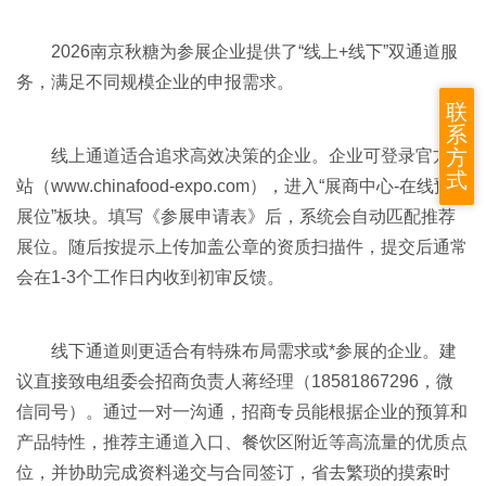
2026南京秋糖为参展企业提供了“线上+线下”双通道服
务，满足不同规模企业的申报需求。
联
系
方
线上通道适合追求高效决策的企业。企业可登录官方网
式
站（
www.chinafood-expo.com），进入“展商中心-在线预定
展位”板块。填写《参展申请表》后，系统会自动匹配推荐
展位。随后按提示上传加盖公章的资质扫描件，提交后通常
会在1-3个工作日内收到初审反馈。
线下通道则更适合有特殊布局需求或*参展的企业。建
议直接致电组委会招商负责人蒋经理（18581867296，微
信同号）。通过一对一沟通，招商专员能根据企业的预算和
产品特性，推荐主通道入口、餐饮区附近等高流量的优质点
位，并协助完成资料递交与合同签订，省去繁琐的摸索时