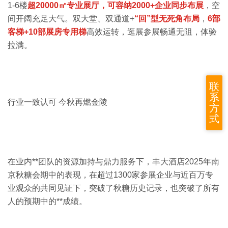
1-6楼
超20000㎡专业展厅，可容纳2000+企业同步布展
，空
间开阔充足大气。双大堂、双通道+
“回”型无死角布局
，
6部
客梯+10部展房专用梯
高效运转，逛展参展畅通无阻，体验
拉满。
联
系
行业一致认可 今秋再燃金陵
方
式
在业内**团队的资源加持与鼎力服务下，丰大酒店2025年南
京秋糖会期中的表现，在超过1300家参展企业与近百万专
业观众的共同见证下，突破了秋糖历史记录，也突破了所有
人的预期中的**成绩。