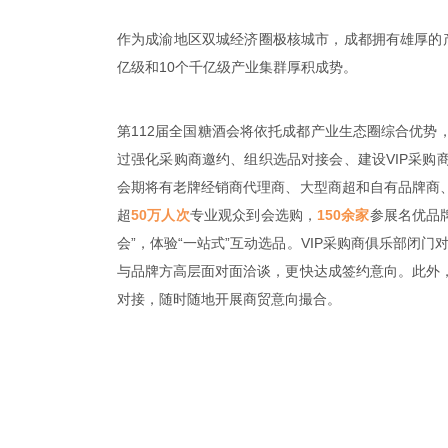
作为成渝地区双城经济圈极核城市，成都拥有雄厚的
亿级和10个千亿级产业集群厚积成势。
第112届全国糖酒会将依托成都产业生态圈综合优势
过强化采购商邀约、组织选品对接会、建设VIP采购
会期将有老牌经销商代理商、大型商超和自有品牌商
超
50万人次
专业观众到会选购，
150余家
参展名优品
会”，体验“一站式”互动选品。VIP采购商俱乐部闭
与品牌方高层面对面洽谈，更快达成签约意向。此外
对接，随时随地开展商贸意向撮合。