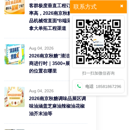
客群极度垂直工程订单转化
联系方式
率高，2026南京秋糖9号食
品机械馆直面*B端采购需求
拿大单拓工程渠道
Aug 04, 2026
2026南京秋糖“清洁标签”招
商进行时｜3500+展商中你
的位置在哪里
扫一扫加微信咨询
电话
18581867296
Aug 04, 2026
2026南京秋糖调味品展区调
味油涵盖芝麻油辣椒油花椒
油芥末油等