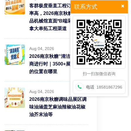
客群极度垂直工程订单转化
联系方式
率高，2026南京秋糖9号食
品机械馆直面*B端采购需求
拿大单拓工程渠道
Aug 04, 2026
2026南京秋糖“清洁标签”招
商进行时｜3500+展商中你
的位置在哪里
扫一扫加微信咨询
电话
18581867296
Aug 04, 2026
2026南京秋糖调味品展区调
味油涵盖芝麻油辣椒油花椒
油芥末油等