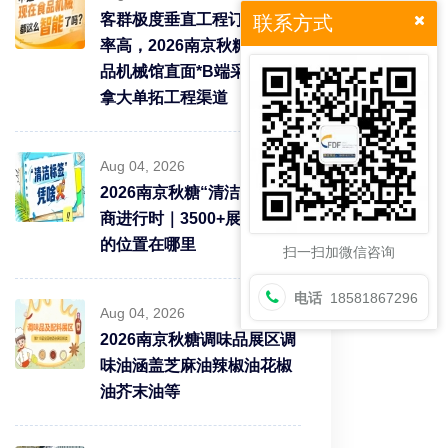
客群极度垂直工程订单转化
联系方式
率高，2026南京秋糖9号食
品机械馆直面*B端采购需求
拿大单拓工程渠道
Aug 04, 2026
2026南京秋糖“清洁标签”招
商进行时｜3500+展商中你
的位置在哪里
扫一扫加微信咨询
电话
18581867296
Aug 04, 2026
2026南京秋糖调味品展区调
味油涵盖芝麻油辣椒油花椒
油芥末油等