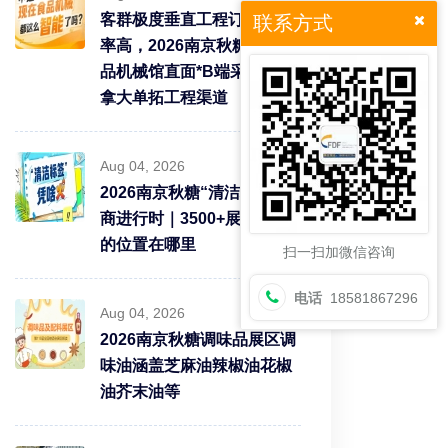
客群极度垂直工程订单转化
联系方式
率高，2026南京秋糖9号食
品机械馆直面*B端采购需求
拿大单拓工程渠道
Aug 04, 2026
2026南京秋糖“清洁标签”招
商进行时｜3500+展商中你
的位置在哪里
扫一扫加微信咨询
电话
18581867296
Aug 04, 2026
2026南京秋糖调味品展区调
味油涵盖芝麻油辣椒油花椒
油芥末油等