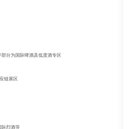
半部分为国际啤酒及低度酒专区‌
应链展区
际烈酒等‌