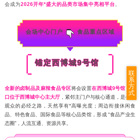
会成为
2026开年*盛大的品类市场集中亮相平台
。
会场中心门户
食品重点区域
锚定西博城9号馆
联
系
方
全新的卤制品及麻辣食品专区
将会设置
在西博城9号馆
，
入
式
口位于西博城中心主大厅
，紧邻主门户与核心通道，是参展
观众的必经之路，天然享有*高曝光度；周边衔接休闲食
品、特色食品、国际食品等核心品类馆，形成 “食品产业生
态圈”，人流互通、资源共享。