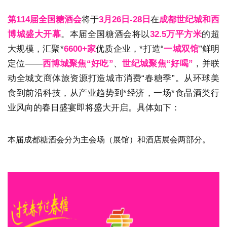
第114届全国糖酒会
将于
3月26日-28日
在
成都世纪城和西
博城盛大开幕
。本届全国糖酒会将以
32.5万平方米
的超
大规模，汇聚*
6600+家
优质企业，*打造“
一城双馆
”鲜明
定位——
西博城聚焦“好吃”
、
世纪城聚焦“好喝”
，并联
动全城文商体旅资源打造城市消费“春糖季”。从环球美
食到前沿科技，从产业趋势到*经济，一场*食品酒类行
业风向的春日盛宴即将盛大开启。具体如下：
本届
成都糖酒会
分为主会场（展馆）和酒店展会两部分。