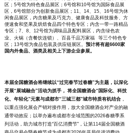
区；5号馆为特色食品展区；
6号馆和10号馆为国际食品展
区，6号馆部分为创新食品展区；
11、14、15、16号馆为休
闲食品展区，内含糖果及巧克力、健康食品及科技服务、方
便速食和坚果及烘焙食品四个特色专区；内含一带一路精品
专区；7、8、12号馆为调味品及配料展区，内含绿色农
业、火锅（含餐饮连锁）、百县千品
万家福
等三个特色专
区；13号馆为食品包装及供应链展区。
预计将有超6600家
国内外食品、酒类及相关上下游企业参展。
本届全国糖酒会将继续以“过完春节过春糖”为主题，以深化
开展“展城融合”活动为抓手， 将全国糖酒会“国际化、科技
化、年轻化”元素与成都市“三城三都”城市特质有机结合
，
以重点强化展会产销对接作用，放大全国糖酒会对产业的融
通带动效应；以举办遍布成都市全域范围的2026春糖季系
列活动，助力城市打造“百亿消费节”，让第114届全国糖酒
商品交易会暨春糖节成为成都市2026年开局促进消费动