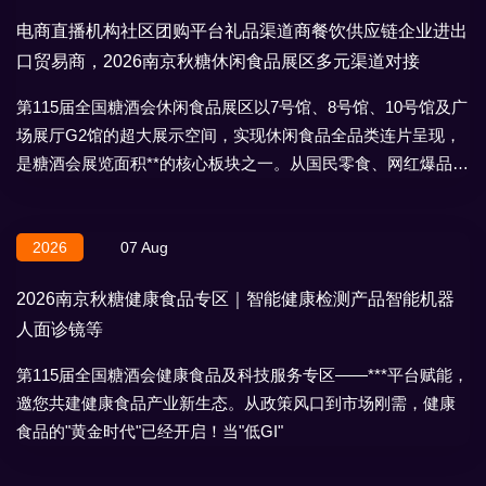
电商直播机构社区团购平台礼品渠道商餐饮供应链企业进出
口贸易商，2026南京秋糖休闲食品展区多元渠道对接
第115届全国糖酒会休闲食品展区以7号馆、8号馆、10号馆及广
场展厅G2馆的超大展示空间，实现休闲食品全品类连片呈现，
是糖酒会展览面积**的核心板块之一。从国民零食、网红爆品到
地域特产、节日礼盒，
2026
07 Aug
2026南京秋糖健康食品专区｜智能健康检测产品智能机器
人面诊镜等
第115届全国糖酒会健康食品及科技服务专区——***平台赋能，
邀您共建健康食品产业新生态。从政策风口到市场刚需，健康
食品的"黄金时代"已经开启！当"低GI"