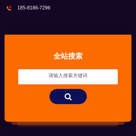
俄罗斯臻米勒啤酒有限公司
185-8186-7296
乌克兰啤酒多码斯有限公司
青岛新厂啤酒有限公司
哈尔滨哈站啤酒有限公司
全站搜索
乌克兰小绵羊布隆啤酒有限公司
大星艾达姆啤酒有限公司
大连果果渲饮品有限公司
哈尔滨智沃商贸有限公司
德國澳迪麥精釀啤酒有限公司