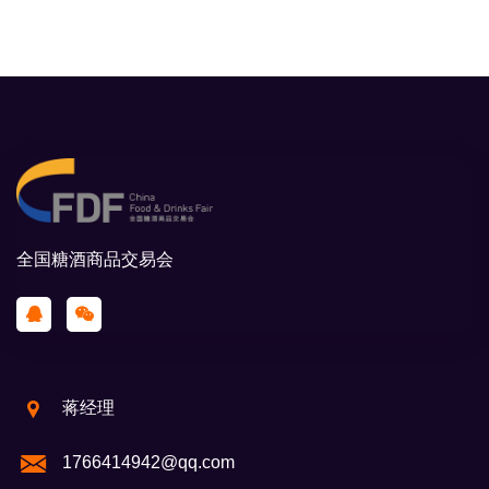
山东亚太罐头食品饮料有限公司
河北衡大饮品有限公司
王老吉电解质气泡水全国运营中心
河南天合露实业有限公司
广东吉至健康产业有限公司
全国糖酒商品交易会
山东中源未来食品有限公司
文昌市椰岛实业有限公司
洁速邦日化用品有限公司
蒋经理
黑龙江全润啤酒有限公司
1766414942@qq.com