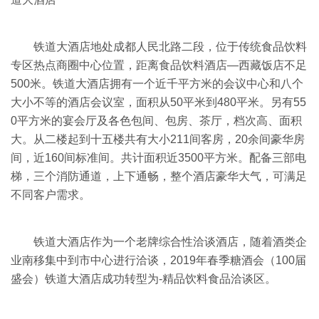
铁道大酒店地处成都人民北路二段，位于传统食品饮料
专区热点商圈中心位置，距离食品饮料酒店—西藏饭店不足
500米。铁道大酒店拥有一个近千平方米的会议中心和八个
大小不等的酒店会议室，面积从50平米到480平米。另有55
0平方米的宴会厅及各色包间、包房、茶厅，档次高、面积
大。从二楼起到十五楼共有大小211间客房，20余间豪华房
间，近160间标准间。共计面积近3500平方米。配备三部电
梯，三个消防通道，上下通畅，整个酒店豪华大气，可满足
不同客户需求。
铁道大酒店作为一个老牌综合性洽谈酒店，随着酒类企
业南移集中到市中心进行洽谈，2019年春季糖酒会（100届
盛会）铁道大酒店成功转型为-精品饮料食品洽谈区。