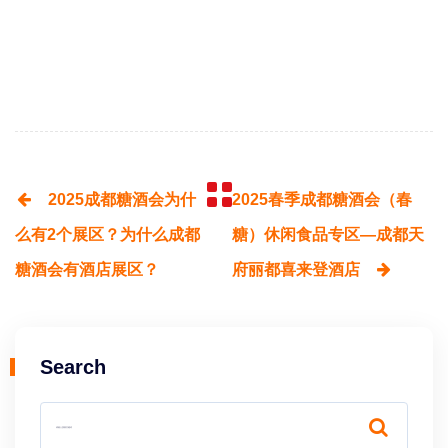
河南冰得宝饮品有限公司
黑龙江海赫饮品有限公司
河北百事利饮品有限公司
河南丰之源生物科技有限公司
2025成都糖酒会为什
2025春季成都糖酒会（春
三个苹果（山西）果蔬汁有限公司
么有2个展区？为什么成都
糖）休闲食品专区—成都天
广药王老吉（省市包销）招商中心
糖酒会有酒店展区？
府丽都喜来登酒店
蒙牛友芝友乳业（湖北）有限公司
Search
中山市新希望食品有限公司
禧百氏（广东）食品饮料有限公司