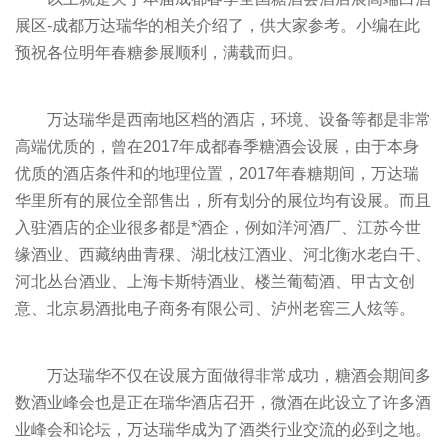
展区-成都万达瑞华的相关介绍了，供大家参考。小编在此
预祝各位明年春糖参展顺利，满载而归。
万达瑞华是西南地区档的酒店，环境、设备等都是非常
高端优质的，曾在2017年成都春季糖酒会设展，由于本身
优质的酒店条件和的地理位置，2017年春糖期间，万达瑞
华里所有的展位全部售出，所有划分的展位均有设展。而且
入驻酒店的企业很多都是*酒企，例如洋河酒厂、江苏今世
缘酒业、西藏纳曲青稞、湖北枝江酒业、河北衡水老白干、
河北丛台酒业、上海卡斯特酒业、楼兰葡萄酒、甲古文创
意、北京易酒批电子商务有限公司、泸州老窖三人炫等。
万达瑞华不仅在设展方面做得非常成功，糖酒会期间多
数酒业峰会也是正在瑞华酒店召开，微酒在此设立了许多酒
业峰会和论坛，万达瑞华成为了酒类行业交流的必到之地。