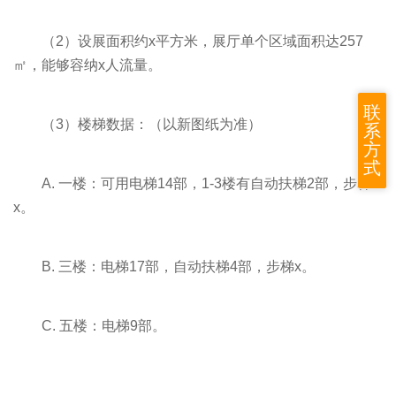
（2）设展面积约x平方米，展厅单个区域面积达257
㎡，能够容纳x人流量。
联
（3）楼梯数据：（以新图纸为准）
系
方
式
A. 一楼：可用电梯14部，1-3楼有自动扶梯2部，步梯
x。
B. 三楼：电梯17部，自动扶梯4部，步梯x。
C. 五楼：电梯9部。