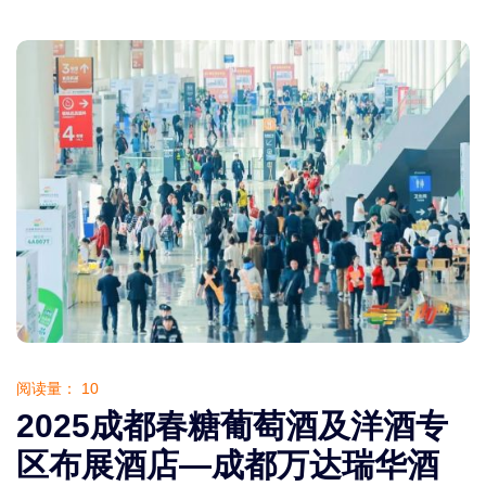
阅读量：
10
2025成都春糖葡萄酒及洋酒专
区布展酒店—成都万达瑞华酒