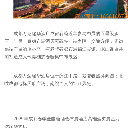
成都万达瑞华酒店
成都
春糖
近年参与布展的五星级酒
店，与另一春糖布展酒店索菲特一街之隔，交通方便，周边
高端布展酒店林立，与老牌春糖布展锦江宾馆、岷山饭店共
同打造成人气爆棚的春糖集中布展区。
成都万达瑞华酒店位于滨江中路，紧邻春熙路商圈；北
瞰成都地标天府广场，南眺怡人的锦江风光。
2025年成都
春季全国糖酒会
布展酒店高端酒类展区万
达瑞华酒店