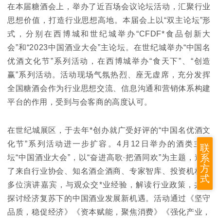
在本届糖酒会上，举办了近百场会议论坛活动，汇聚行业
思想价值，打造行业思想高地。本届会上以“双主论坛”形
式，分别在西博城和世纪城举办“CFDF*食品创新大
会”和“2023中国酒业大会”主论坛。在世纪城举办“中国名
优酒文化节”系列活动，在西博城举办“食天下”、“创造
赢”系列活动。活动现场气氛热烈、座无虚席，充分发挥
全国糖酒会作为行业思想交流、信息沟通和营销体系构建
平台的作用，受到与会客商的高度认可。
在世纪城展区，于去年*创办就广受好评的“中国名优酒文
化节”系列活动进一步扩容。4月12日举办的酒类主论
联
系
坛“中国酒业大会”，以“奋进高歌·把酒同欢”为主题，邀请
方
了来自行业协会、知名酒企酒商、专家智库、投资机构的
式
多位演讲嘉宾，与观众交*业经验，解读行业政策，共同
探讨经济复苏下的中国酒业发展新机遇。活动通过《坚守
品质，稳促经济》《资本赋能，聚焦消费》《强化产业，