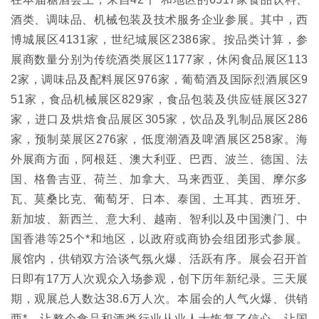
酒类、调味品、机械包装及技术服务企业参展。其中，西
博城展区4131家，世纪城展区2386家。按品类计算，参
展商数量分别为传统酒类展区1177家，休闲食品展区113
2家，调味品及配料展区976家，葡萄酒及国际烈酒展区9
51家，食品机械展区829家，食品包装及供应链展区327
家，进口及烘焙食品展区305家，饮品及乳制品展区286
家，预制菜展区276家，低度潮酒及啤酒展区258家。海
外展商方面，阿根廷、澳大利亚、巴西、波兰、德国、法
国、格鲁吉亚、荷兰、加拿大、马来西亚、美国、摩尔多
瓦、莫桑比克、葡萄牙、日本、泰国、土耳其、西班牙、
新加坡、新西兰、意大利、越南、智利以及中国澳门、中
国香港等25个*和地区，以政府或商协会组团形式参展。
展馆内，供销双方洽谈气氛火爆、活跃有序。展会召开首
日即有17万人次观众入场参观，创下历年新纪录。三天展
期，观展总人数达38.6万人次。本届会的人气火爆、供销
两*，让整个食品和酒类行业从业人士恢复了信心，让国