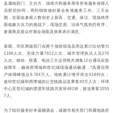
县属地部门、主办方、场馆方和服务商等所有服务保障人
员密切协同，周到细致做好展会各项服务工作。三天会
期，在面临参观人数创史上新高，交通、保洁、现场秩序
面临极大压力的挑战下，现场交易、洽谈气氛热烈有序，
参展商及观众对展会场面及效果表示满意。
展期，市区两级部门在两个场馆现场及周边累计出动警力
1188人次、安保力量7612人次、城市管理执法人员270
人次。移动、联通、电信三大运营商共调集12台通讯应急
保障车，确保西博城和世纪城现场通讯畅通，*高通信用
户保障峰值达9.764万人。地铁累计增开班次418列次；
途经世纪城和西博城的公交线路运送乘客30万人次；环球
中心至世纪城的摆渡车线路共发班482班，接送乘客2053
7人。
为了组织服务好本届糖酒会，成都市相关部门和属地政府